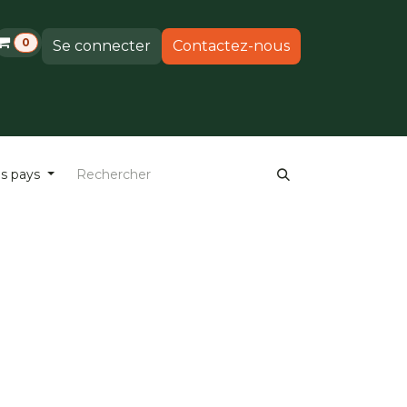
0
Se connecter
Contactez-nous
ements
Produits
Support
es pays