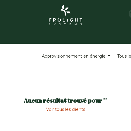
i sommes-nous ?
Grolight Jardin
Contact
Évén
Approvisionnement en énergie
Tous l
Aucun résultat trouvé pour "
"
Voir tous les clients