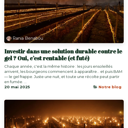
Rania Benabou
Investir dans une solution durable contre le
gel ? Oui, c’est rentable (et futé)
Chaque année, c'est la même histoire : les jours ensoleillés
arrivent, les bourgeons commencent à apparaître... et puis BAM
— le gel frappe. Juste une nuit, et toute une récolte peut partir
en fumée. ...
20 mai 2025
Notre blog