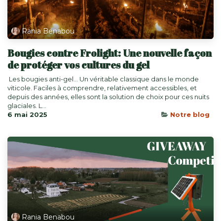
Rania Benabou
Bougies contre Frolight: Une nouvelle façon
de protéger vos cultures du gel
​ Les bougies anti-gel… Un véritable classique dans le monde
viticole. Faciles à comprendre, relativement accessibles, et
depuis des années, elles sont la solution de choix pour ces nuits
glaciales. L...
6 mai 2025
Notre blog
Rania Benabou