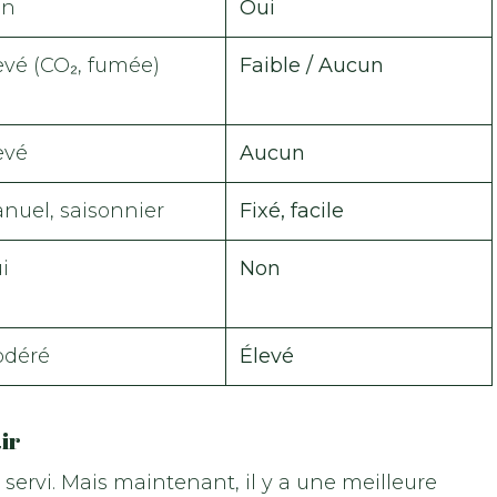
on
Oui
evé (CO₂, fumée)
Faible / Aucun
evé
Aucun
nuel, saisonnier
Fixé, facile
i
Non
déré
Élevé
ir
 servi. Mais maintenant, il y a une meilleure