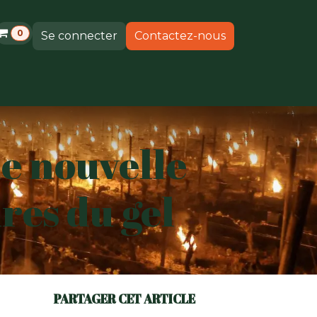
0
Se connecter
Contactez-nous
ements
Produits
Support
e nouvelle
res du gel
PARTAGER CET ARTICLE