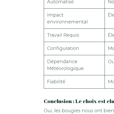
Automatisé
N
Impact
Él
environnemental
Travail Requis
Él
Configuration
Ma
Dépendance
Ou
Météorologique
Fiabilité
Mo
Conclusion : Le choix est cla
Oui, les bougies nous ont bien