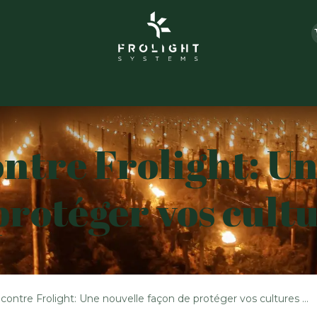
i sommes-nous ?
Grolight Jardin
Contact
Évén
ontre Frolight: Un
protéger vos cultu
ontre Frolight: Une nouvelle façon de protéger vos cultures du gel