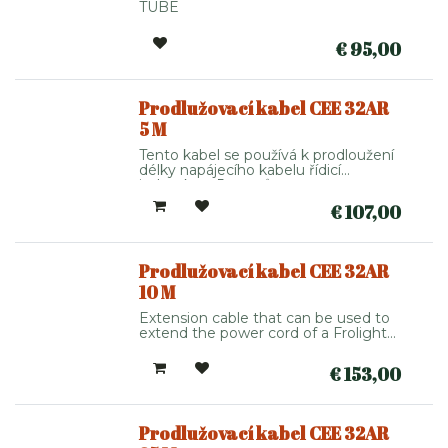
TUBE
€
95,00
Prodlužovací kabel CEE 32AR
5 M
Tento kabel se používá k prodloužení
délky napájecího kabelu řídicí
jednotky o 5 metrů.
€
107,00
Prodlužovací kabel CEE 32AR
10 M
Extension cable that can be used to
extend the power cord of a Frolight
Control Unit Master or Slave
€
153,00
Prodlužovací kabel CEE 32AR