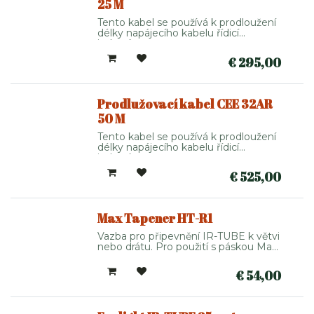
25 M
Tento kabel se používá k prodloužení
délky napájecího kabelu řídicí
jednotky.
€
295,00
Prodlužovací kabel CEE 32AR
50 M
Tento kabel se používá k prodloužení
délky napájecího kabelu řídicí
jednotky.
€
525,00
Max Tapener HT-R1
Vazba pro připevnění IR-TUBE k větvi
nebo drátu. Pro použití s páskou Max
a sponkami (FLAMT-ST01).
€
54,00