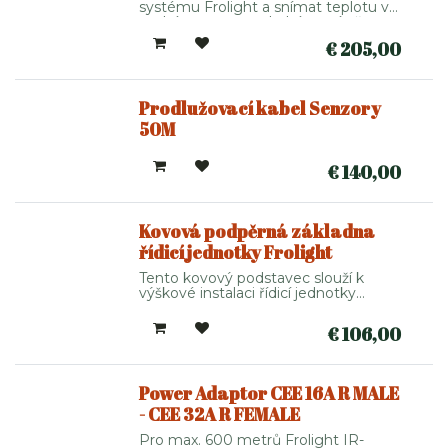
systému Frolight a snímat teplotu v
suchém stavu na druhém místě.
€
205,00
Prodlužovací kabel Senzory
50M
€
140,00
Kovová podpěrná základna
řídicí jednotky Frolight
Tento kovový podstavec slouží k
výškové instalaci řídicí jednotky
Frolight. Jeden je již součástí každé
zakoupené řídicí jednotky.
€
106,00
Power Adaptor CEE 16A R MALE
- CEE 32A R FEMALE
Pro max. 600 metrů Frolight IR-