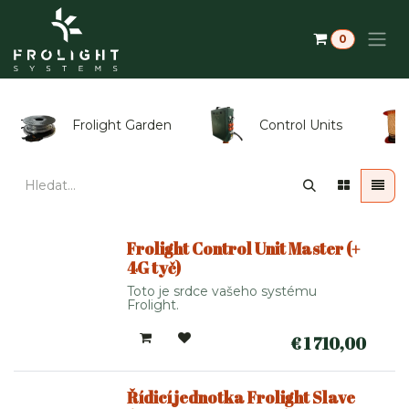
Přejít na obsah
0
Frolight Garden
Control Units
Frolight Control Unit Master (+
4G tyč)
Toto je srdce vašeho systému
Frolight.
€
1 710,00
Řídicí jednotka Frolight Slave