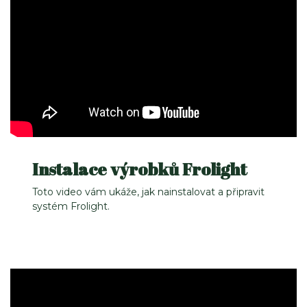
Instalace výrobků Frolight
Toto video vám ukáže, jak nainstalovat a připravit
systém Frolight.