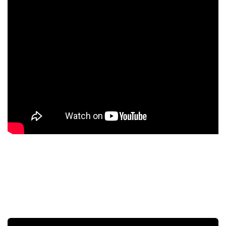
Jak se připojit k přístrojové desce
Frolight Dashboard pomocí počítače