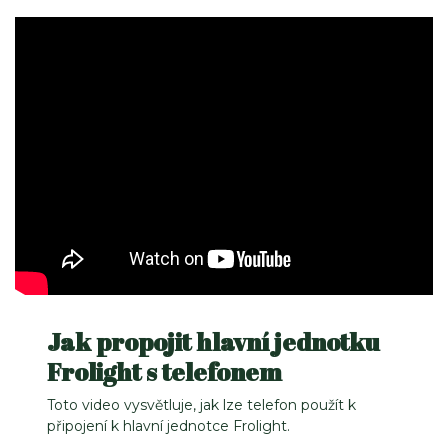
Jak propojit hlavní jednotku
Frolight s telefonem
Toto video vysvětluje, jak lze telefon použít k
připojení k hlavní jednotce Frolight.