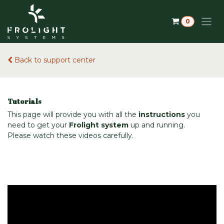
Přejít na obsah
0
Back to support center
Tutorials
This page will provide you with all the
instructions
you
need to get your
Frolight system
up and running.
Please watch these videos carefully.