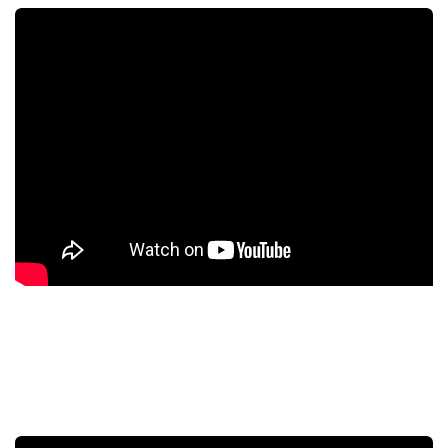
Jak propojit hlavní jednotku Frolight se
stolním počítačem