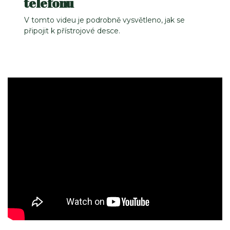
telefonu
V tomto videu je podrobně vysvětleno, jak se
připojit k přístrojové desce.