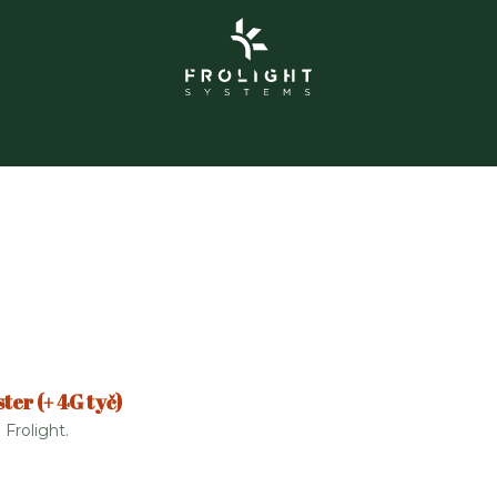
Frolight
Grolight Garden
Kontakt
Události
Pr
ter (+ 4G tyč)
Frolight.