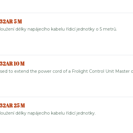
 32AR 5 M
loužení délky napájecího kabelu řídicí jednotky o 5 metrů.
 32AR 10 M
sed to extend the power cord of a Frolight Control Unit Master o
 32AR 25 M
oužení délky napájecího kabelu řídicí jednotky.