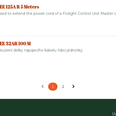
EE 125A R 5 Meters
sed to extend the power cord of a Frolight Control Unit Master o
CEE 32AR 100 M
oužení délky napájecího kabelu řídicí jednotky.
1
2
Ú