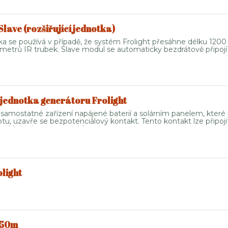
Slave (rozšiřující jednotka)
ka se používá v případě, že systém Frolight přesáhne délku 1200
 metrů IR trubek. Slave modul se automaticky bezdrátově připojí k
rohlížet na platformě MyFrolight. Jako dodatečné bezpečnostní opa
ut IR trubky.
jednotka generátoru Frolight
e samostatné zařízení napájené baterií a solárním panelem, které 
u, uzavře se bezpotenciálový kontakt. Tento kontakt lze připoji
tí, když je to zapotřebí.
light
a 50m