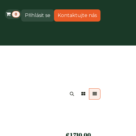
0
Přihlásit se
Kontaktujte nás
odukty
Podpora
€
1 710,00