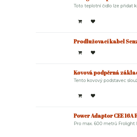
Toto teplotní čidlo lze přida
Prodlužovací kabel Sen
Kovová podpěrná základn
Tento kovový podstavec slouží 
Power Adaptor CEE 16A 
Pro max. 600 metrů Frolight