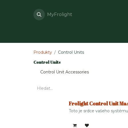
Přejít na obsah
MyFrolight
Co je Frolight?
O 
Produkty
Control Units
Control Units
Control Unit Accessories
Frolight Control Unit Mas
Toto je srdce vašeho systému 