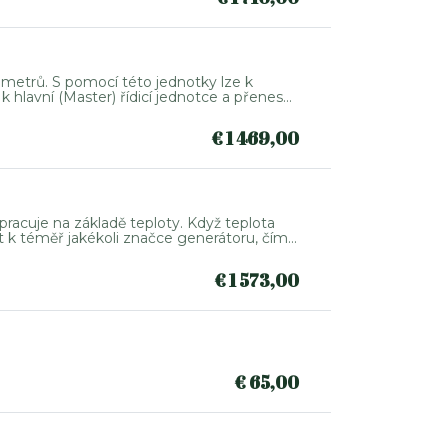
 metrů. S pomocí této jednotky lze k
 hlavní (Master) řídicí jednotce a přenese
tření je k dispozici ruční spínač, kterým
€
1 469,00
pracuje na základě teploty. Když teplota
t k téměř jakékoli značce generátoru, čímž
€
1 573,00
€
65,00