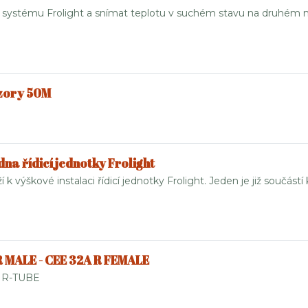
t k systému Frolight a snímat teplotu v suchém stavu na druhém m
zory 50M
a řídicí jednotky Frolight
k výškové instalaci řídicí jednotky Frolight. Jeden je již součást
R MALE - CEE 32A R FEMALE
 IR-TUBE