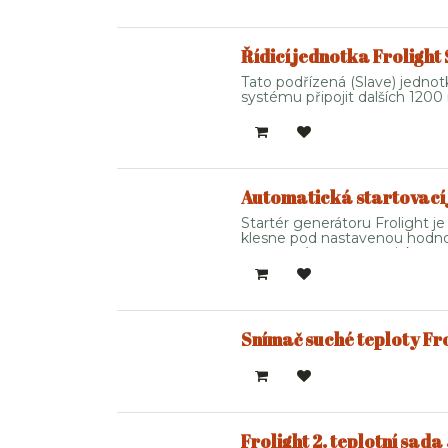
Řídicí jednotka Frolight 
Tato podřízená (Slave) jednot
systému připojit dalších 1200
veškerá data. Tato data lze p
lze obejít elektroniku a zapno
Automatická startovací 
Startér generátoru Frolight j
klesne pod nastavenou hodnot
se generátor automaticky spus
Snímač suché teploty Fro
Frolight 2. teplotní sad