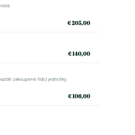
ístě.
€
205,00
€
140,00
í každé zakoupené řídicí jednotky.
€
106,00