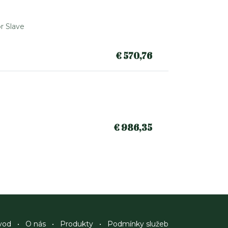
r Slave
€
570,76
€
986,35
vod
•
O nás
•
Produkty
•
Podmínky služeb