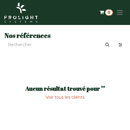
Se rendre au contenu
0
Nos références
Aucun résultat trouvé pour "
"
Voir tous les clients