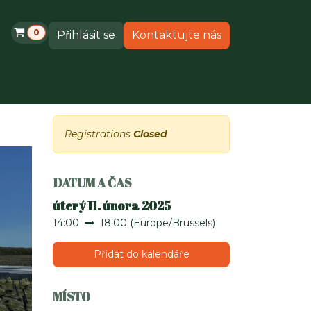
0
Přihlásit se
Kontaktujte nás
odukty
Podpora
Registrations
Closed
DATUM A ČAS
úterý 11. února 2025
14:00
18:00
(
Europe/Brussels
)
Přidat do kalendáře
MÍSTO