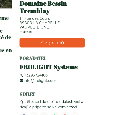
Domaine Bessin
Tremblay
tème
11 Rue des Cours
89800 LA CHAPELLE-
VAUPELTEIGNE
re
Francie
té de
s
Získejte směr
es en
POŘADATEL
FROLIGHT Systems
+3293724103
info@frolight.com
SDÍLET
Zjistěte, co lidé o této události vidí a
říkají, a připojte se ke konverzaci.