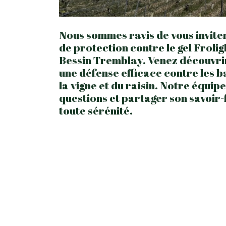
Nous sommes ravis de vous invite
de protection contre le gel Frolig
Bessin Tremblay. Venez découvri
une défense efficace contre les b
la vigne et du raisin. Notre équi
questions et partager son savoir-f
toute sérénité.