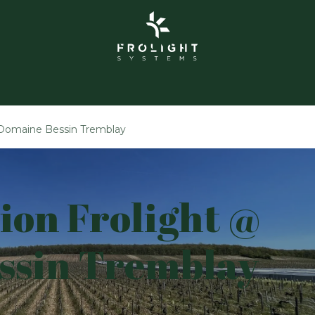
Frolight
Grolight Garden
Kontakt
Události
Pr
 Domaine Bessin Tremblay
on Frolight @
ssin Tremblay