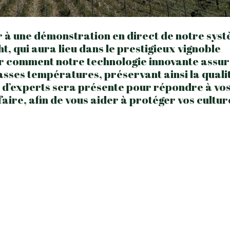
r à une démonstration en direct de notre sys
ht, qui aura lieu dans le prestigieux vignoble
r comment notre technologie innovante assu
asses températures, préservant ainsi la quali
pe d’experts sera présente pour répondre à vo
aire, afin de vous aider à protéger vos cultur