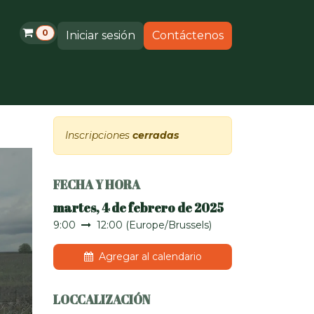
0
Iniciar sesión
Contáctenos
s
Productos
Soporte
Inscripciones
cerradas
FECHA Y HORA
martes, 4 de febrero de 2025
9:00
12:00
(
Europe/Brussels
)
a
Agregar al calendario
LOCCALIZACIÓN