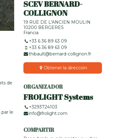
SCEV BERNARD-
COLLIGNON
19 RUE DE L'ANCIEN MOULIN
10200 BERGERES
Francia
+33 6 36 89 63 09
+33 6 36 89 63 09
thibault@bernard-collignon.fr
Obtener la dirección
its de
ORGANIZADOR
FROLIGHT Systems
+3293724103
 par le
info@frolight.com
COMPARTIR