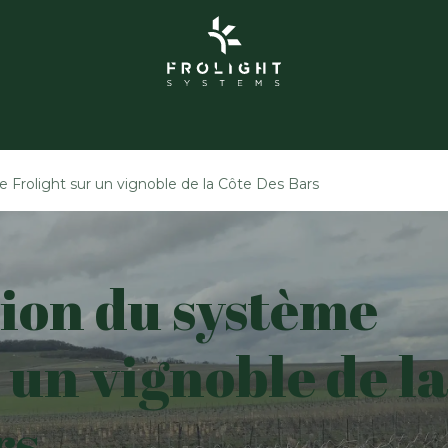
 de Frolight
Grolight Garden
Contacto
Evento
Frolight sur un vignoble de la Côte Des Bars
ion du système
 un vignoble de l
rs