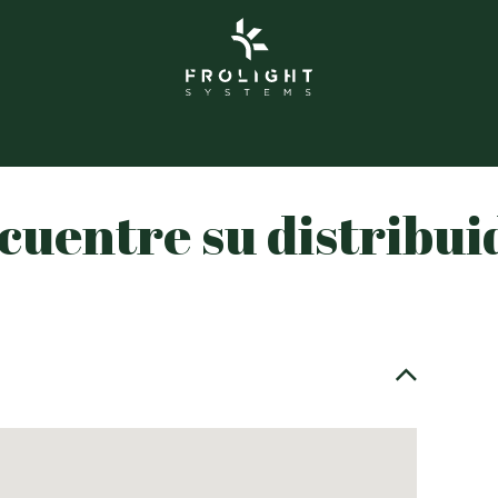
 de Frolight
Grolight Garden
Contacto
Evento
cuentre su distribui