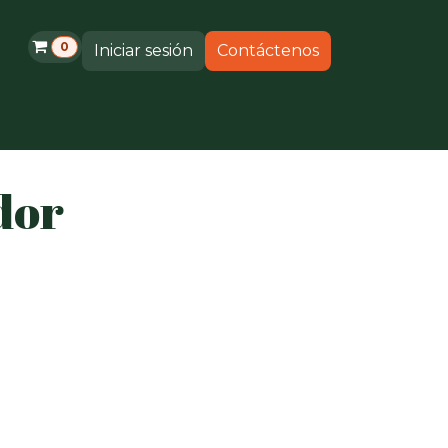
0
Iniciar sesión
Contáctenos
s
Productos
Soporte
dor