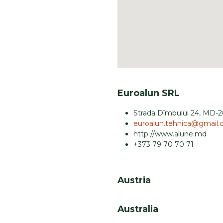
Euroalun SRL
Strada Dîmbului 24, MD-2
euroalun.tehnica@gmail
http://www.alune.md
+373 79 70 70 71
Austria
Australia