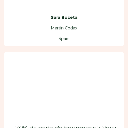
Sara Buceta
Martin Codax
Spain
​ "30% de perte de bourgeons ? Voici