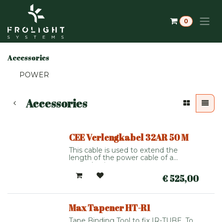
Skip to Content
0
Accessories
POWER
Accessories
CEE Verlengkabel 32AR 50 M
This cable is used to extend the
length of the power cable of a
control unit
€
525,00
Max Tapener HT-R1
Tape Binding Tool to fix IR-TUBE. To