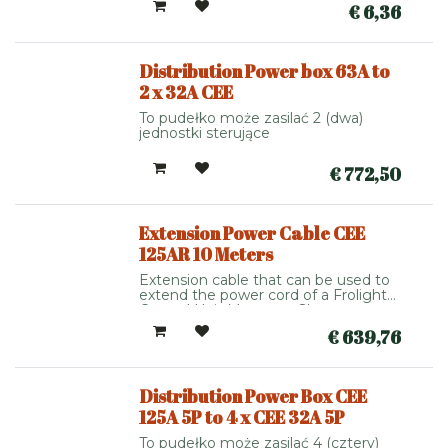
€
6,36
Distribution Power box 63A to
2 x 32A CEE
To pudełko może zasilać 2 (dwa)
jednostki sterujące
€
772,50
Extension Power Cable CEE
125AR 10 Meters
Extension cable that can be used to
extend the power cord of a Frolight
Control Unit Master or Slave
€
639,76
Distribution Power Box CEE
125A 5P to 4 x CEE 32A 5P
To pudełko może zasilać 4 (cztery)