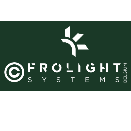
Strona główna
•
O nas
•
Produkty
•
Warunki Świadczenia Usługi