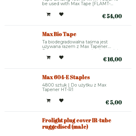
be used with Max Tape [FLAMT-
TB01] and Staples [FLAMT-ST01]
€
54,00
Max Bio Tape
Popular product
Ta biodegradowalna taśma jest
używana razem z Max Tapener.
Rozpuści się z czasem (maksymalnie
dwa lata). Jest sprzedawana w
€
16,00
pudełkach po 10 rolek.
Max 604-E Staples
4800 sztuk | Do użytku z Max
Tapener HT-R1
€
5,00
Frolight plug cover IR-tube
ruggedised (male)