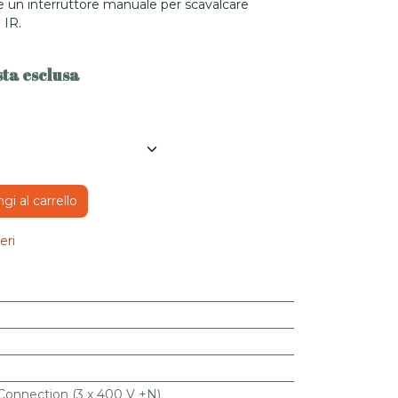
te un interruttore manuale per scavalcare
 IR.
ta esclusa
i al carrello
eri
Connection (3 x 400 V +N)