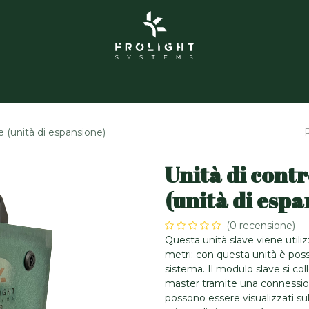
hi siamo
Grolight Garden
Contatto
Eventi
Prod
ve (unità di espansione)
Unità di contr
(unità di espa
(0 recensione)
Questa unità slave viene utili
metri; con questa unità è possi
sistema. Il modulo slave si co
master tramite una connessione 
possono essere visualizzati su