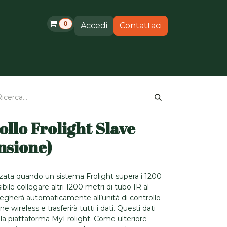
0
Accedi
Contattaci
otti
Supporto
ollo Frolight Slave
nsione)
zzata quando un sistema Frolight supera i 1200
bile collegare altri 1200 metri di tubo IR al
llegherà automaticamente all’unità di controllo
wireless e trasferirà tutti i dati. Questi dati
lla piattaforma MyFrolight. Come ulteriore