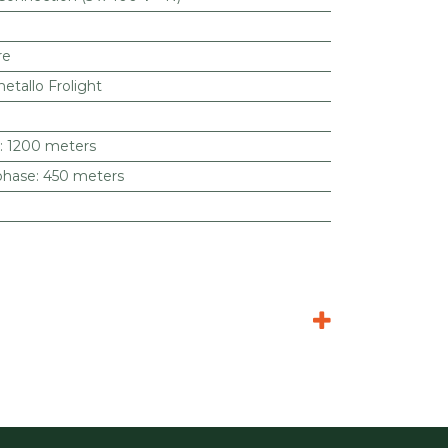
re
etallo Frolight
:
1200 meters
phase
:
450 meters