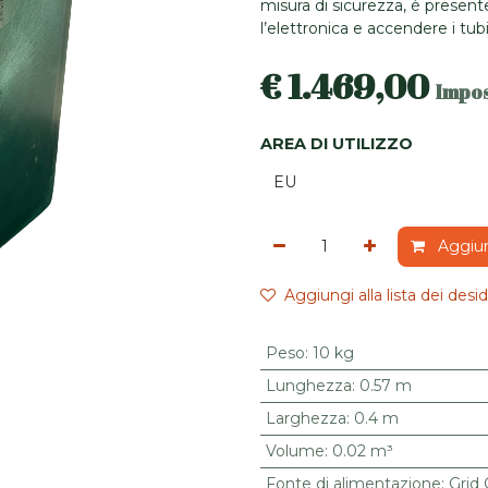
misura di sicurezza, è presen
l’elettronica e accendere i tubi
€
1.469,00
Impos
AREA DI UTILIZZO
Aggiung
Aggiungi alla lista dei desid
Peso
:
10 kg
Lunghezza
:
0.57 m
Larghezza
:
0.4 m
Volume
:
0.02 m³
Fonte di alimentazione
:
Grid 