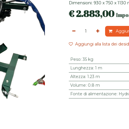
Dimensioni: 930 x 750 x 1130
€
2.883,00
Impo
Aggiung
Aggiungi alla lista dei desid
Peso
:
35 kg
Lunghezza
:
1 m
Altezza
:
1.23 m
Volume
:
0.8 m
Fonte di alimentazione
:
Hydra