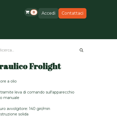
0
Accedi
Contattaci
otti
Supporto
raulico Frolight
re a olio
tramite leva di comando sull'apparecchio
nto manuale
uro avvolgitore: 140 giri/min
ostruzione solida