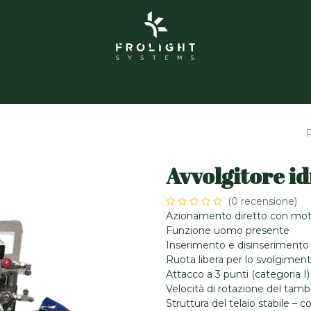
hi siamo
Grolight Garden
Contatto
Eventi
Prod
Avvolgitore id
(0 recensione)
Azionamento diretto con moto
Funzione uomo presente
Inserimento e disinserimento 
Ruota libera per lo svolgime
Attacco a 3 punti (categoria I)
Velocità di rotazione del tamb
Struttura del telaio stabile – c