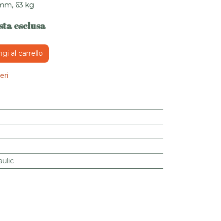
 mm, 63 kg
sta esclusa
i al carrello
eri
ulic